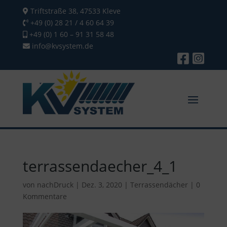
Triftstraße 38, 47533 Kleve
+49 (0) 28 21 / 4 60 64 39
+49 (0) 1 60 – 91 31 58 48
info@kvsystem.de
terrassendaecher_4_1
von
nachDruck
|
Dez. 3, 2020
|
Terrassendächer
|
0
Kommentare