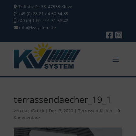
Triftstraße 38, 47533 Kleve
+49 (0) 28 21 / 4 60 64 39
+49 (0) 1 60 – 91 31 58 48
info@kvsystem.de
terrassendaecher_19_1
von
nachDruck
|
Dez. 3, 2020
|
Terrassendächer
|
0
Kommentare