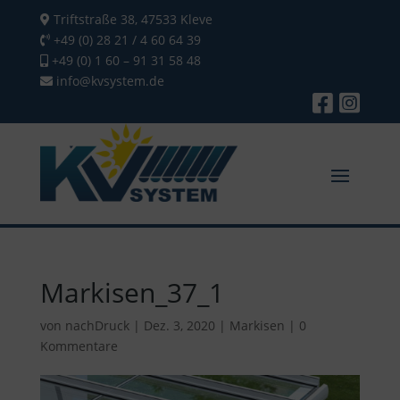
Triftstraße 38, 47533 Kleve
+49 (0) 28 21 / 4 60 64 39
+49 (0) 1 60 – 91 31 58 48
info@kvsystem.de
Markisen_37_1
von
nachDruck
|
Dez. 3, 2020
|
Markisen
|
0
Kommentare