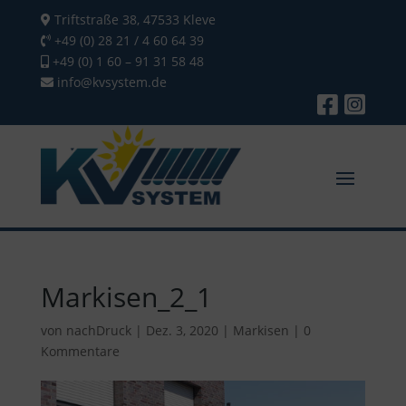
Triftstraße 38, 47533 Kleve
+49 (0) 28 21 / 4 60 64 39
+49 (0) 1 60 – 91 31 58 48
info@kvsystem.de
Markisen_2_1
von
nachDruck
|
Dez. 3, 2020
|
Markisen
|
0
Kommentare